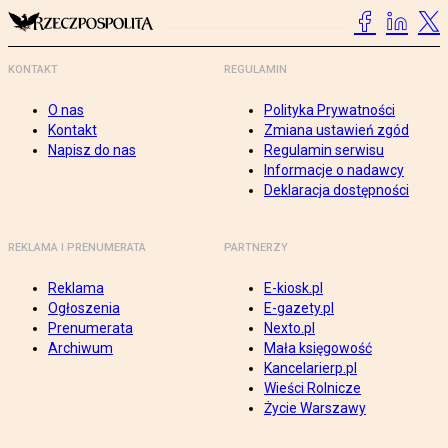
KONTAKT
REGULAMIN
O nas
Polityka Prywatności
Kontakt
Zmiana ustawień zgód
Napisz do nas
Regulamin serwisu
Informacje o nadawcy
Deklaracja dostępności
REKLAMA I PRENUMERATA
PARTNERZY
Reklama
E-kiosk.pl
Ogłoszenia
E-gazety.pl
Prenumerata
Nexto.pl
Archiwum
Mała księgowość
Kancelarierp.pl
Wieści Rolnicze
Życie Warszawy