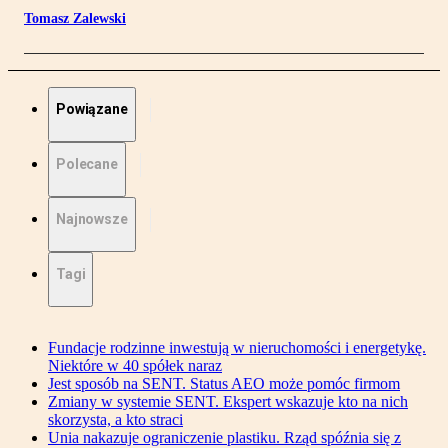
Tomasz Zalewski
Powiązane
Polecane
Najnowsze
Tagi
Fundacje rodzinne inwestują w nieruchomości i energetykę.
Niektóre w 40 spółek naraz
Jest sposób na SENT. Status AEO może pomóc firmom
Zmiany w systemie SENT. Ekspert wskazuje kto na nich
skorzysta, a kto straci
Unia nakazuje ograniczenie plastiku. Rząd spóźnia się z