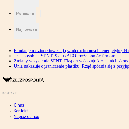
Polecane
Najnowsze
Fundacje rodzinne inwestują w nieruchomości i energetykę. Ni
Jest sposób na SENT. Status AEO może pomóc firmom
Zmiany w systemie SENT. Ekspert wskazuje kto na nich skorzys
Unia nakazuje ograniczenie plastiku. Rząd spóźnia się z przyj
KONTAKT
O nas
Kontakt
Napisz do nas