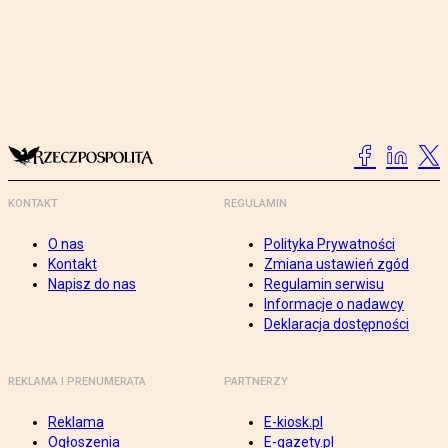
KONTAKT
REGULAMIN
O nas
Polityka Prywatności
Kontakt
Zmiana ustawień zgód
Napisz do nas
Regulamin serwisu
Informacje o nadawcy
Deklaracja dostępności
REKLAMA I PRENUMERATA
PARTNERZY
Reklama
E-kiosk.pl
Ogłoszenia
E-gazety.pl