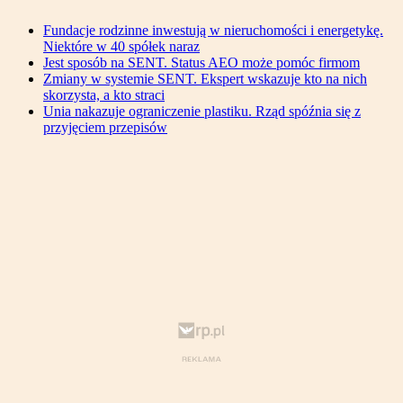
Fundacje rodzinne inwestują w nieruchomości i energetykę.
Niektóre w 40 spółek naraz
Jest sposób na SENT. Status AEO może pomóc firmom
Zmiany w systemie SENT. Ekspert wskazuje kto na nich
skorzysta, a kto straci
Unia nakazuje ograniczenie plastiku. Rząd spóźnia się z
przyjęciem przepisów