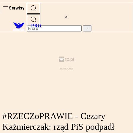
Serwisy
PRO
#RZECZoPRAWIE - Cezary
Kaźmierczak: rząd PiS podpadł