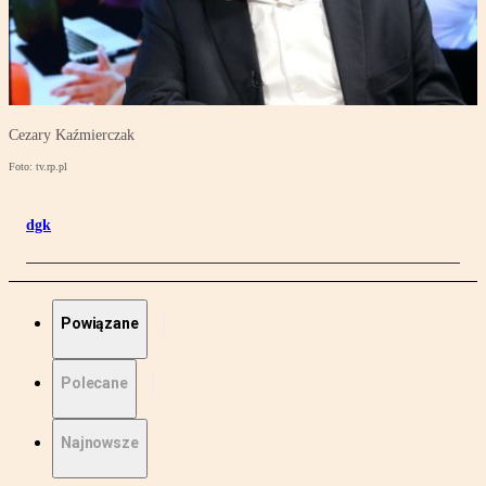
Cezary Kaźmierczak
Foto: tv.rp.pl
dgk
Powiązane
Polecane
Najnowsze