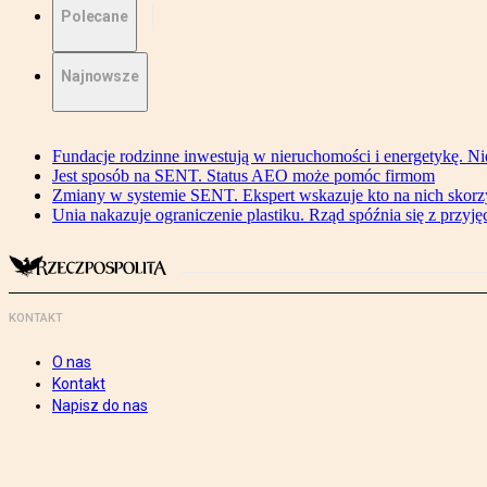
Polecane
Najnowsze
Fundacje rodzinne inwestują w nieruchomości i energetykę. Ni
Jest sposób na SENT. Status AEO może pomóc firmom
Zmiany w systemie SENT. Ekspert wskazuje kto na nich skorzys
Unia nakazuje ograniczenie plastiku. Rząd spóźnia się z przyj
KONTAKT
O nas
Kontakt
Napisz do nas