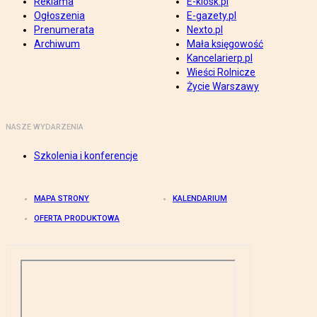
Reklama
E-kiosk.pl
Ogłoszenia
E-gazety.pl
Prenumerata
Nexto.pl
Archiwum
Mała księgowość
Kancelarierp.pl
Wieści Rolnicze
Życie Warszawy
NASZE WYDARZENIA
Szkolenia i konferencje
MAPA STRONY
KALENDARIUM
OFERTA PRODUKTOWA