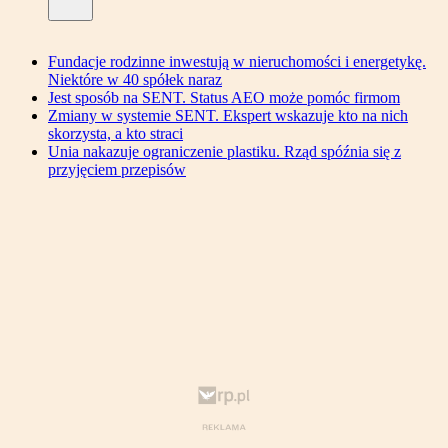
Fundacje rodzinne inwestują w nieruchomości i energetykę.
Niektóre w 40 spółek naraz
Jest sposób na SENT. Status AEO może pomóc firmom
Zmiany w systemie SENT. Ekspert wskazuje kto na nich
skorzysta, a kto straci
Unia nakazuje ograniczenie plastiku. Rząd spóźnia się z
przyjęciem przepisów