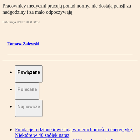
Pracownicy medyczni pracują ponad normy, nie dostają pensji za
nadgodziny i za mało odpoczywają
Publikacja:
09.07.2008 08:51
Tomasz Zalewski
Powiązane
Polecane
Najnowsze
Fundacje rodzinne inwestują w nieruchomości i energetykę.
Niektóre w 40 spółek naraz