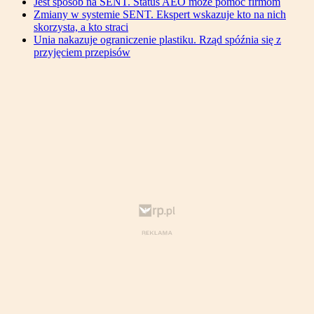
Jest sposób na SENT. Status AEO może pomóc firmom
Zmiany w systemie SENT. Ekspert wskazuje kto na nich
skorzysta, a kto straci
Unia nakazuje ograniczenie plastiku. Rząd spóźnia się z
przyjęciem przepisów