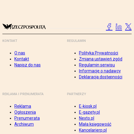
KONTAKT
REGULAMIN
O nas
Polityka Prywatności
Kontakt
Zmiana ustawień zgód
Napisz do nas
Regulamin serwisu
Informacje o nadawcy
Deklaracja dostępności
REKLAMA I PRENUMERATA
PARTNERZY
Reklama
E-kiosk.pl
Ogłoszenia
E-gazety.pl
Prenumerata
Nexto.pl
Archiwum
Mała księgowość
Kancelarierp.pl