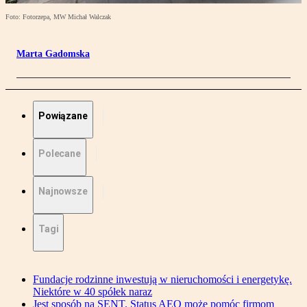
Foto: Fotorzepa, MW Michał Walczak
Marta Gadomska
Powiązane
Polecane
Najnowsze
Tagi
Fundacje rodzinne inwestują w nieruchomości i energetykę.
Niektóre w 40 spółek naraz
Jest sposób na SENT. Status AEO może pomóc firmom