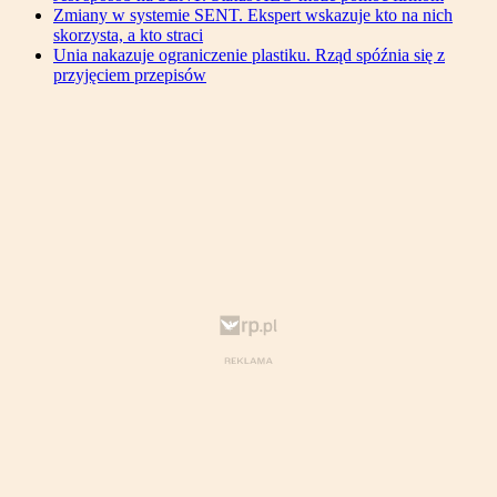
Zmiany w systemie SENT. Ekspert wskazuje kto na nich
skorzysta, a kto straci
Unia nakazuje ograniczenie plastiku. Rząd spóźnia się z
przyjęciem przepisów