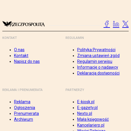
KONTAKT
REGULAMIN
O nas
Polityka Prywatności
Kontakt
Zmiana ustawień zgód
Napisz do nas
Regulamin serwisu
Informacje o nadawcy
Deklaracja dostępności
REKLAMA I PRENUMERATA
PARTNERZY
Reklama
E-kiosk.pl
Ogłoszenia
E-gazety.pl
Prenumerata
Nexto.pl
Archiwum
Mała księgowość
Kancelarierp.pl