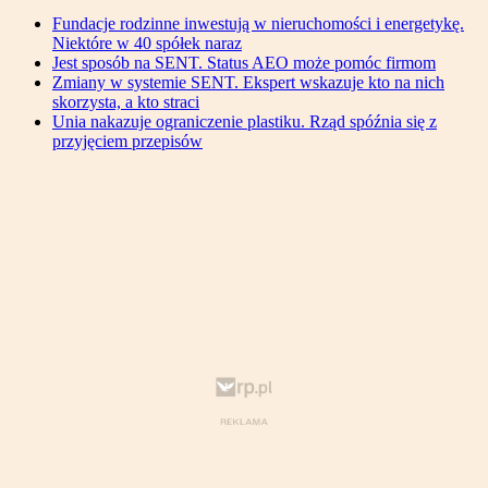
Fundacje rodzinne inwestują w nieruchomości i energetykę.
Niektóre w 40 spółek naraz
Jest sposób na SENT. Status AEO może pomóc firmom
Zmiany w systemie SENT. Ekspert wskazuje kto na nich
skorzysta, a kto straci
Unia nakazuje ograniczenie plastiku. Rząd spóźnia się z
przyjęciem przepisów