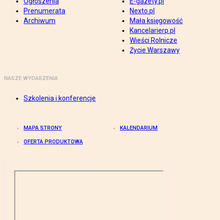
Ogłoszenia
E-gazety.pl
Prenumerata
Nexto.pl
Archiwum
Mała księgowość
Kancelarierp.pl
Wieści Rolnicze
Życie Warszawy
NASZE WYDARZENIA
Szkolenia i konferencje
MAPA STRONY
KALENDARIUM
OFERTA PRODUKTOWA