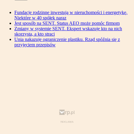
Fundacje rodzinne inwestują w nieruchomości i energetykę.
Niektóre w 40 spółek naraz
Jest sposób na SENT. Status AEO może pomóc firmom
Zmiany w systemie SENT. Ekspert wskazuje kto na nich
skorzysta, a kto straci
Unia nakazuje ograniczenie plastiku. Rząd spóźnia się z
przyjęciem przepisów