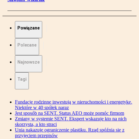
Powiązane
Polecane
Najnowsze
Tagi
Fundacje rodzinne inwestują w nieruchomości i energetykę.
Niektóre w 40 spółek naraz
Jest sposób na SENT. Status AEO może pomóc firmom
Zmiany w systemie SENT. Ekspert wskazuje kto na nich
skorzysta, a kto straci
Unia nakazuje ograniczenie plastiku. Rząd spóźnia się z
przyjęciem przepisów