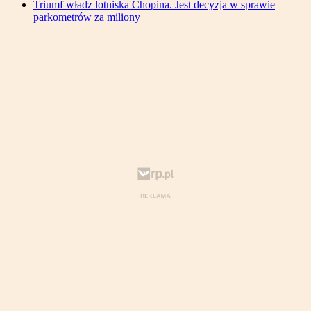
Triumf władz lotniska Chopina. Jest decyzja w sprawie
parkometrów za miliony