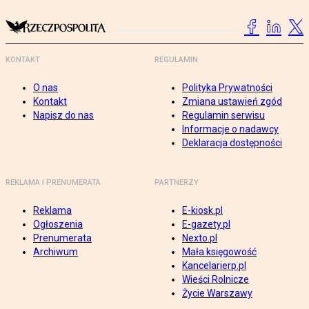
KONTAKT
REGULAMIN
O nas
Polityka Prywatności
Kontakt
Zmiana ustawień zgód
Napisz do nas
Regulamin serwisu
Informacje o nadawcy
Deklaracja dostępności
REKLAMA I PRENUMERATA
PARTNERZY
Reklama
E-kiosk.pl
Ogłoszenia
E-gazety.pl
Prenumerata
Nexto.pl
Archiwum
Mała księgowość
Kancelarierp.pl
Wieści Rolnicze
Życie Warszawy