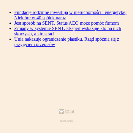
Fundacje rodzinne inwestują w nieruchomości i energetykę.
Niektóre w 40 spółek naraz
Jest sposób na SENT. Status AEO może pomóc firmom
Zmiany w systemie SENT. Ekspert wskazuje kto na nich
skorzysta, a kto straci
Unia nakazuje ograniczenie plastiku. Rząd spóźnia się z
przyjęciem przepisów