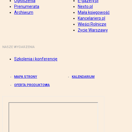
Ogłoszenia
E-gazety.pl
Prenumerata
Nexto.pl
Archiwum
Mała księgowość
Kancelarierp.pl
Wieści Rolnicze
Życie Warszawy
NASZE WYDARZENIA
Szkolenia i konferencje
MAPA STRONY
KALENDARIUM
OFERTA PRODUKTOWA