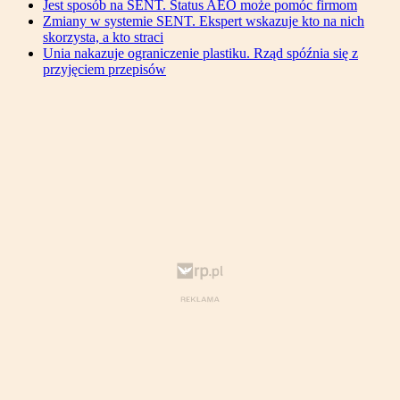
Jest sposób na SENT. Status AEO może pomóc firmom
Zmiany w systemie SENT. Ekspert wskazuje kto na nich
skorzysta, a kto straci
Unia nakazuje ograniczenie plastiku. Rząd spóźnia się z
przyjęciem przepisów