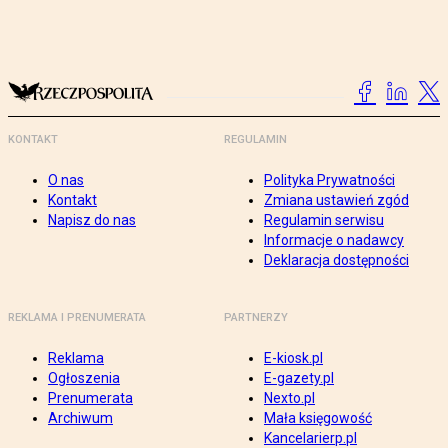
KONTAKT
REGULAMIN
O nas
Polityka Prywatności
Kontakt
Zmiana ustawień zgód
Napisz do nas
Regulamin serwisu
Informacje o nadawcy
Deklaracja dostępności
REKLAMA I PRENUMERATA
PARTNERZY
Reklama
E-kiosk.pl
Ogłoszenia
E-gazety.pl
Prenumerata
Nexto.pl
Archiwum
Mała księgowość
Kancelarierp.pl