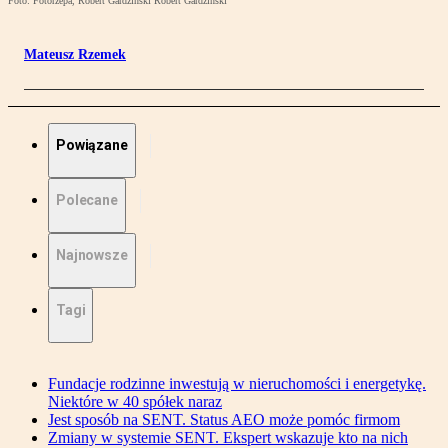
Foto: Fotorzepa, Robert Gardziński Robert Gardziński
Mateusz Rzemek
Powiązane
Polecane
Najnowsze
Tagi
Fundacje rodzinne inwestują w nieruchomości i energetykę.
Niektóre w 40 spółek naraz
Jest sposób na SENT. Status AEO może pomóc firmom
Zmiany w systemie SENT. Ekspert wskazuje kto na nich