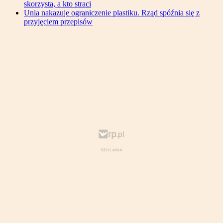
skorzysta, a kto straci
Unia nakazuje ograniczenie plastiku. Rząd spóźnia się z
przyjęciem przepisów