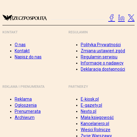
KONTAKT
REGULAMIN
O nas
Polityka Prywatności
Kontakt
Zmiana ustawień zgód
Napisz do nas
Regulamin serwisu
Informacje o nadawcy
Deklaracja dostępności
REKLAMA I PRENUMERATA
PARTNERZY
Reklama
E-kiosk.pl
Ogłoszenia
E-gazety.pl
Prenumerata
Nexto.pl
Archiwum
Mała księgowość
Kancelarierp.pl
Wieści Rolnicze
Życie Warszawy