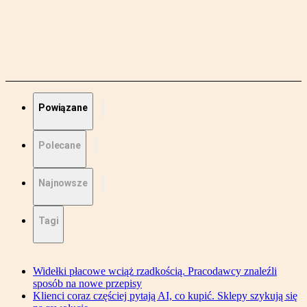
Powiązane
Polecane
Najnowsze
Tagi
Widełki płacowe wciąż rzadkością. Pracodawcy znaleźli
sposób na nowe przepisy
Klienci coraz częściej pytają AI, co kupić. Sklepy szykują się