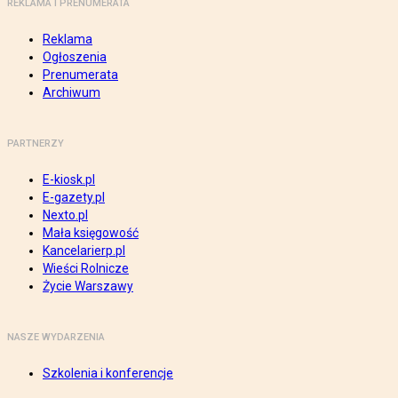
REKLAMA I PRENUMERATA
Reklama
Ogłoszenia
Prenumerata
Archiwum
PARTNERZY
E-kiosk.pl
E-gazety.pl
Nexto.pl
Mała księgowość
Kancelarierp.pl
Wieści Rolnicze
Życie Warszawy
NASZE WYDARZENIA
Szkolenia i konferencje