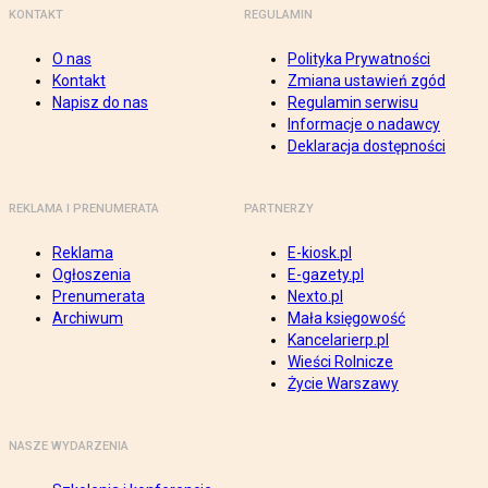
KONTAKT
REGULAMIN
O nas
Polityka Prywatności
Kontakt
Zmiana ustawień zgód
Napisz do nas
Regulamin serwisu
Informacje o nadawcy
Deklaracja dostępności
REKLAMA I PRENUMERATA
PARTNERZY
Reklama
E-kiosk.pl
Ogłoszenia
E-gazety.pl
Prenumerata
Nexto.pl
Archiwum
Mała księgowość
Kancelarierp.pl
Wieści Rolnicze
Życie Warszawy
NASZE WYDARZENIA