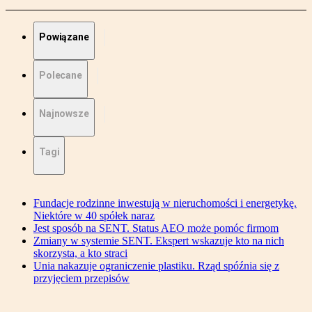
Powiązane
Polecane
Najnowsze
Tagi
Fundacje rodzinne inwestują w nieruchomości i energetykę.
Niektóre w 40 spółek naraz
Jest sposób na SENT. Status AEO może pomóc firmom
Zmiany w systemie SENT. Ekspert wskazuje kto na nich
skorzysta, a kto straci
Unia nakazuje ograniczenie plastiku. Rząd spóźnia się z
przyjęciem przepisów