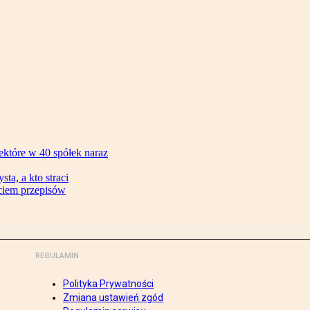
ektóre w 40 spółek naraz
ta, a kto straci
ęciem przepisów
REGULAMIN
Polityka Prywatności
Zmiana ustawień zgód