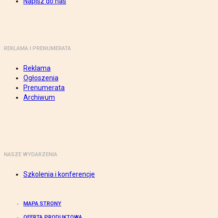
Napisz do nas
REKLAMA I PRENUMERATA
Reklama
Ogłoszenia
Prenumerata
Archiwum
NASZE WYDARZENIA
Szkolenia i konferencje
MAPA STRONY
OFERTA PRODUKTOWA