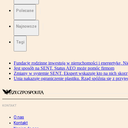
Polecane
Najnowsze
Tagi
Fundacje rodzinne inwestują w nieruchomości i energetykę. Ni
Jest sposób na SENT. Status AEO może pomóc firmom
Zmiany w systemie SENT. Ekspert wskazuje kto na nich skorzys
Unia nakazuje ograniczenie plastiku. Rząd spóźnia się z przyj
KONTAKT
O nas
Kontakt