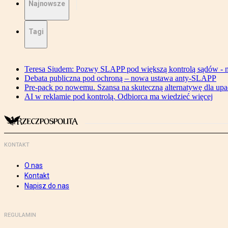
Najnowsze
Tagi
Teresa Siudem: Pozwy SLAPP pod większą kontrolą sądów - n
Debata publiczna pod ochroną – nowa ustawa anty-SLAPP
Pre-pack po nowemu. Szansa na skuteczną alternatywę dla upa
AI w reklamie pod kontrolą. Odbiorca ma wiedzieć więcej
KONTAKT
O nas
Kontakt
Napisz do nas
REGULAMIN