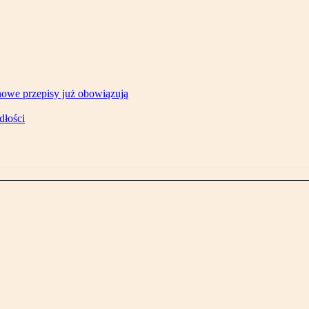
owe przepisy już obowiązują
dłości