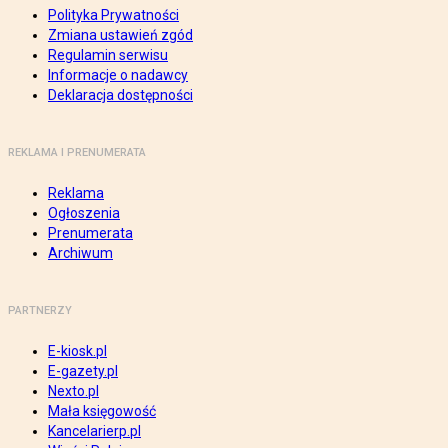
Polityka Prywatności
Zmiana ustawień zgód
Regulamin serwisu
Informacje o nadawcy
Deklaracja dostępności
REKLAMA I PRENUMERATA
Reklama
Ogłoszenia
Prenumerata
Archiwum
PARTNERZY
E-kiosk.pl
E-gazety.pl
Nexto.pl
Mała księgowość
Kancelarierp.pl