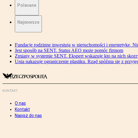
Polecane
Najnowsze
Fundacje rodzinne inwestują w nieruchomości i energetykę. Ni
Jest sposób na SENT. Status AEO może pomóc firmom
Zmiany w systemie SENT. Ekspert wskazuje kto na nich skorzys
Unia nakazuje ograniczenie plastiku. Rząd spóźnia się z przyj
KONTAKT
O nas
Kontakt
Napisz do nas