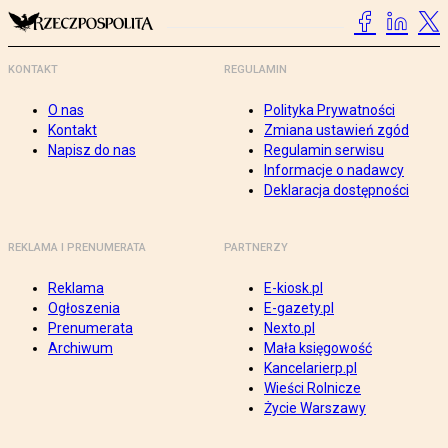
KONTAKT
REGULAMIN
O nas
Polityka Prywatności
Kontakt
Zmiana ustawień zgód
Napisz do nas
Regulamin serwisu
Informacje o nadawcy
Deklaracja dostępności
REKLAMA I PRENUMERATA
PARTNERZY
Reklama
E-kiosk.pl
Ogłoszenia
E-gazety.pl
Prenumerata
Nexto.pl
Archiwum
Mała księgowość
Kancelarierp.pl
Wieści Rolnicze
Życie Warszawy