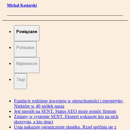
Michał Kosiarski
Powiązane
Polecane
Najnowsze
Tagi
Fundacje rodzinne inwestują w nieruchomości i energetykę.
Niektóre w 40 spółek naraz
Jest sposób na SENT. Status AEO może pomóc firmom
Zmiany w systemie SENT. Ekspert wskazuje kto na nich
skorzysta, a kto straci
Unia nakazuje ograniczenie plastiku. Rząd spóźnia się z