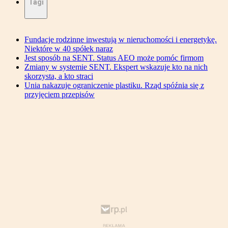
Tagi
Fundacje rodzinne inwestują w nieruchomości i energetykę.
Niektóre w 40 spółek naraz
Jest sposób na SENT. Status AEO może pomóc firmom
Zmiany w systemie SENT. Ekspert wskazuje kto na nich
skorzysta, a kto straci
Unia nakazuje ograniczenie plastiku. Rząd spóźnia się z
przyjęciem przepisów