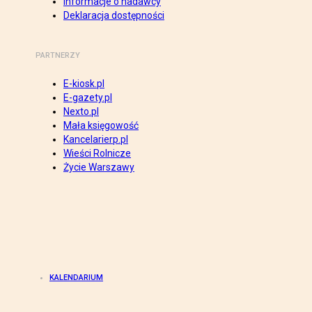
Informacje o nadawcy
Deklaracja dostępności
PARTNERZY
E-kiosk.pl
E-gazety.pl
Nexto.pl
Mała księgowość
Kancelarierp.pl
Wieści Rolnicze
Życie Warszawy
KALENDARIUM