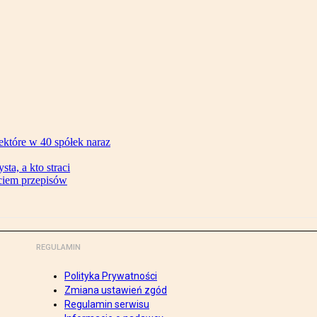
ektóre w 40 spółek naraz
ta, a kto straci
ęciem przepisów
REGULAMIN
Polityka Prywatności
Zmiana ustawień zgód
Regulamin serwisu