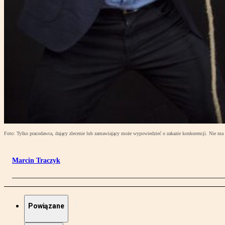
Foto: Tylko pracodawca, dający zlecenie lub zamawiający może wypowiedzieć o zakazie konkurencji. Nie ma
Marcin Traczyk
Powiązane