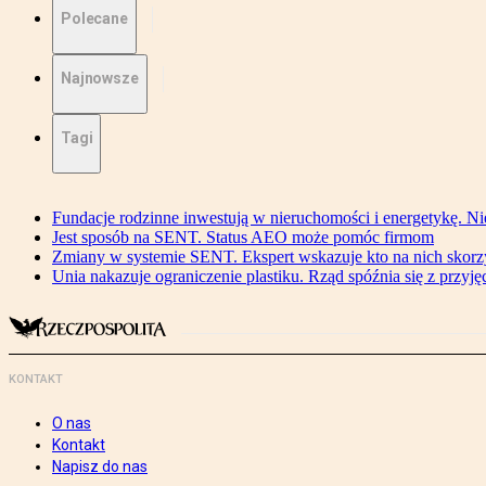
Polecane
Najnowsze
Tagi
Fundacje rodzinne inwestują w nieruchomości i energetykę. Ni
Jest sposób na SENT. Status AEO może pomóc firmom
Zmiany w systemie SENT. Ekspert wskazuje kto na nich skorzys
Unia nakazuje ograniczenie plastiku. Rząd spóźnia się z przyj
KONTAKT
O nas
Kontakt
Napisz do nas