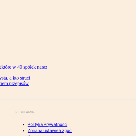
ektóre w 40 spółek naraz
ta, a kto straci
ęciem przepisów
REGULAMIN
Polityka Prywatności
Zmiana ustawień zgód