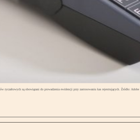
ików ryczałtowych są obowiązani do prowadzenia ewidencji przy zastosowaniu kas rejestrujących. Źródło: Adobe