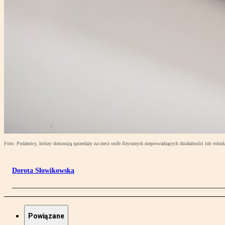
Foto: Podatnicy, którzy dokonują sprzedaży na rzecz osób fizycznych nieprowadzących działalności lub roln
Dorota Słowikowska
Powiązane