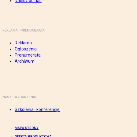
Napisz do nas
REKLAMA I PRENUMERATA
Reklama
Ogłoszenia
Prenumerata
Archiwum
NASZE WYDARZENIA
Szkolenia i konferencje
MAPA STRONY
OFERTA PRODUKTOWA