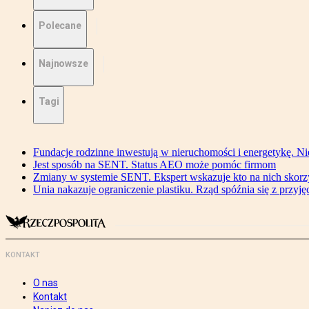
Polecane
Najnowsze
Tagi
Fundacje rodzinne inwestują w nieruchomości i energetykę. Ni
Jest sposób na SENT. Status AEO może pomóc firmom
Zmiany w systemie SENT. Ekspert wskazuje kto na nich skorzys
Unia nakazuje ograniczenie plastiku. Rząd spóźnia się z przyj
KONTAKT
O nas
Kontakt