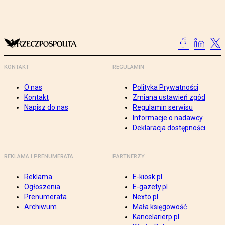
KONTAKT
REGULAMIN
O nas
Polityka Prywatności
Kontakt
Zmiana ustawień zgód
Napisz do nas
Regulamin serwisu
Informacje o nadawcy
Deklaracja dostępności
REKLAMA I PRENUMERATA
PARTNERZY
Reklama
E-kiosk.pl
Ogłoszenia
E-gazety.pl
Prenumerata
Nexto.pl
Archiwum
Mała księgowość
Kancelarierp.pl