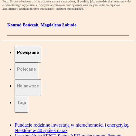
Foto: Strona e-budownictwo utworzona została z zamysłem, iż posłuży jako narzędzie dla inwestorów do
elektronicznego wypełniania i wysyłania wniosków oraz zgłoszeń wraz załącznikami do organów
administracji architektoniczno-budowlanej i nadzoru budowlanego. ...
Konrad Bończak
,
Magdalena Łabuda
Powiązane
Polecane
Najnowsze
Tagi
Fundacje rodzinne inwestują w nieruchomości i energetykę.
Niektóre w 40 spółek naraz
Jest sposób na SENT. Status AEO może pomóc firmom