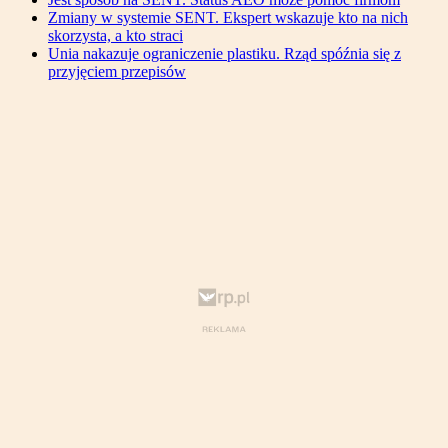
Zmiany w systemie SENT. Ekspert wskazuje kto na nich
skorzysta, a kto straci
Unia nakazuje ograniczenie plastiku. Rząd spóźnia się z
przyjęciem przepisów