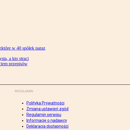
ektóre w 40 spółek naraz
ta, a kto straci
ęciem przepisów
REGULAMIN
Polityka Prywatności
Zmiana ustawień zgód
Regulamin serwisu
Informacje o nadawcy
Deklaracja dostępności