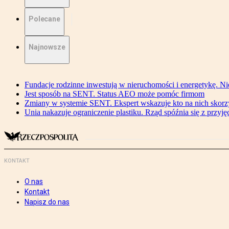
Polecane
Najnowsze
Fundacje rodzinne inwestują w nieruchomości i energetykę. Ni
Jest sposób na SENT. Status AEO może pomóc firmom
Zmiany w systemie SENT. Ekspert wskazuje kto na nich skorzys
Unia nakazuje ograniczenie plastiku. Rząd spóźnia się z przyj
KONTAKT
O nas
Kontakt
Napisz do nas