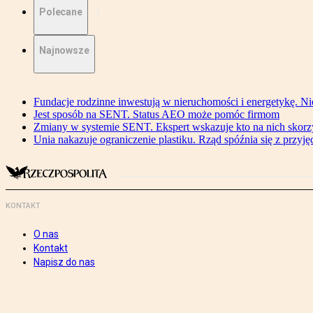
Polecane
Najnowsze
Fundacje rodzinne inwestują w nieruchomości i energetykę. Ni
Jest sposób na SENT. Status AEO może pomóc firmom
Zmiany w systemie SENT. Ekspert wskazuje kto na nich skorzys
Unia nakazuje ograniczenie plastiku. Rząd spóźnia się z przyj
KONTAKT
O nas
Kontakt
Napisz do nas