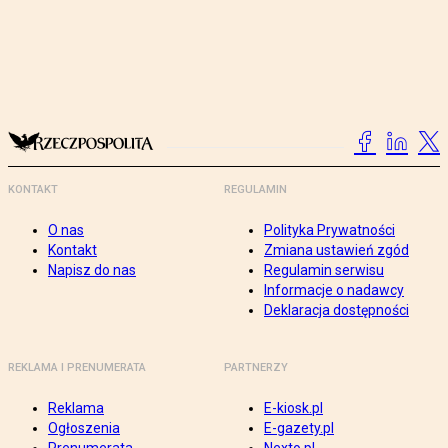
KONTAKT
REGULAMIN
O nas
Polityka Prywatności
Kontakt
Zmiana ustawień zgód
Napisz do nas
Regulamin serwisu
Informacje o nadawcy
Deklaracja dostępności
REKLAMA I PRENUMERATA
PARTNERZY
Reklama
E-kiosk.pl
Ogłoszenia
E-gazety.pl