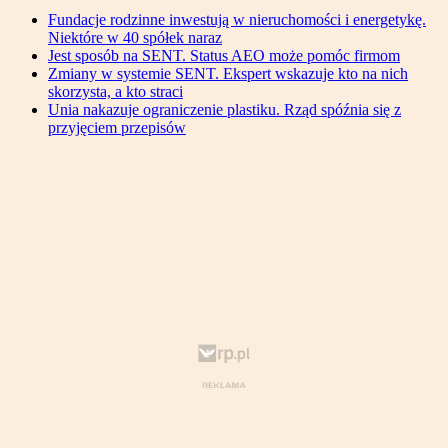
Fundacje rodzinne inwestują w nieruchomości i energetykę.
Niektóre w 40 spółek naraz
Jest sposób na SENT. Status AEO może pomóc firmom
Zmiany w systemie SENT. Ekspert wskazuje kto na nich
skorzysta, a kto straci
Unia nakazuje ograniczenie plastiku. Rząd spóźnia się z
przyjęciem przepisów