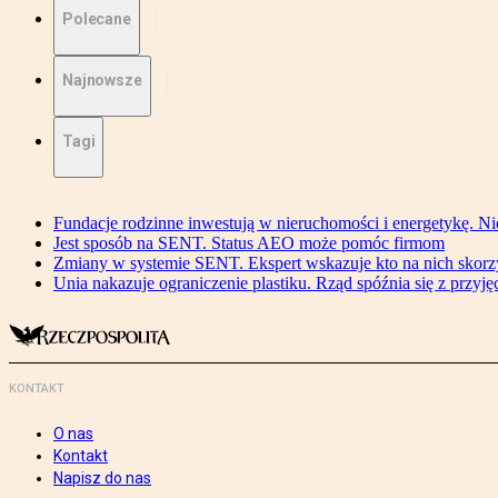
Polecane
Najnowsze
Tagi
Fundacje rodzinne inwestują w nieruchomości i energetykę. Ni
Jest sposób na SENT. Status AEO może pomóc firmom
Zmiany w systemie SENT. Ekspert wskazuje kto na nich skorzys
Unia nakazuje ograniczenie plastiku. Rząd spóźnia się z przyj
KONTAKT
O nas
Kontakt
Napisz do nas