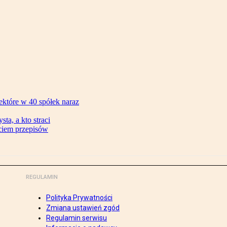
ektóre w 40 spółek naraz
ta, a kto straci
ęciem przepisów
REGULAMIN
Polityka Prywatności
Zmiana ustawień zgód
Regulamin serwisu