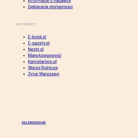
Informacje o nadawcy
Deklaracja dostępności
PARTNERZY
E-kiosk.pl
E-gazety.pl
Nexto.pl
Mała księgowość
Kancelarierp.pl
Wieści Rolnicze
Życie Warszawy
KALENDARIUM