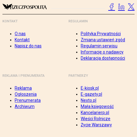
KONTAKT
REGULAMIN
O nas
Polityka Prywatności
Kontakt
Zmiana ustawień zgód
Napisz do nas
Regulamin serwisu
Informacje o nadawcy
Deklaracja dostępności
REKLAMA I PRENUMERATA
PARTNERZY
Reklama
E-kiosk.pl
Ogłoszenia
E-gazety.pl
Prenumerata
Nexto.pl
Archiwum
Mała księgowość
Kancelarierp.pl
Wieści Rolnicze
Życie Warszawy