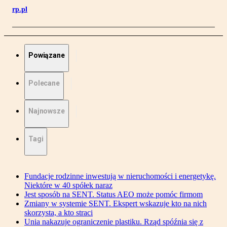
rp.pl
Powiązane
Polecane
Najnowsze
Tagi
Fundacje rodzinne inwestują w nieruchomości i energetykę.
Niektóre w 40 spółek naraz
Jest sposób na SENT. Status AEO może pomóc firmom
Zmiany w systemie SENT. Ekspert wskazuje kto na nich
skorzysta, a kto straci
Unia nakazuje ograniczenie plastiku. Rząd spóźnia się z