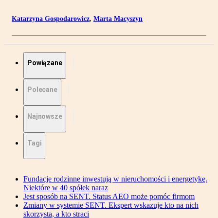
Katarzyna Gospodarowicz
,
Marta Macyszyn
Powiązane
Polecane
Najnowsze
Tagi
Fundacje rodzinne inwestują w nieruchomości i energetykę.
Niektóre w 40 spółek naraz
Jest sposób na SENT. Status AEO może pomóc firmom
Zmiany w systemie SENT. Ekspert wskazuje kto na nich
skorzysta, a kto straci