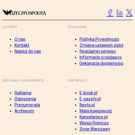
KONTAKT
REGULAMIN
O nas
Polityka Prywatności
Kontakt
Zmiana ustawień zgód
Napisz do nas
Regulamin serwisu
Informacje o nadawcy
Deklaracja dostępności
REKLAMA I PRENUMERATA
PARTNERZY
Reklama
E-kiosk.pl
Ogłoszenia
E-gazety.pl
Prenumerata
Nexto.pl
Archiwum
Mała księgowość
Kancelarierp.pl
Wieści Rolnicze
Życie Warszawy