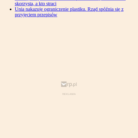
skorzysta, a kto straci
Unia nakazuje ograniczenie plastiku. Rząd spóźnia się z
przyjęciem przepisów