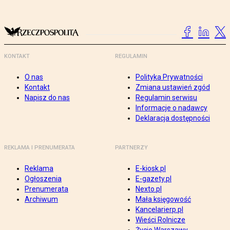
KONTAKT
REGULAMIN
O nas
Polityka Prywatności
Kontakt
Zmiana ustawień zgód
Napisz do nas
Regulamin serwisu
Informacje o nadawcy
Deklaracja dostępności
REKLAMA I PRENUMERATA
PARTNERZY
Reklama
E-kiosk.pl
Ogłoszenia
E-gazety.pl
Prenumerata
Nexto.pl
Archiwum
Mała księgowość
Kancelarierp.pl
Wieści Rolnicze