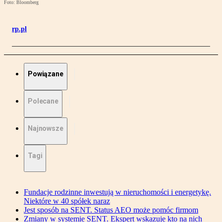
Foto: Bloomberg
rp.pl
Powiązane
Polecane
Najnowsze
Tagi
Fundacje rodzinne inwestują w nieruchomości i energetykę.
Niektóre w 40 spółek naraz
Jest sposób na SENT. Status AEO może pomóc firmom
Zmiany w systemie SENT. Ekspert wskazuje kto na nich