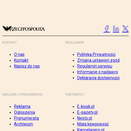
KONTAKT
REGULAMIN
O nas
Polityka Prywatności
Kontakt
Zmiana ustawień zgód
Napisz do nas
Regulamin serwisu
Informacje o nadawcy
Deklaracja dostępności
REKLAMA I PRENUMERATA
PARTNERZY
Reklama
E-kiosk.pl
Ogłoszenia
E-gazety.pl
Prenumerata
Nexto.pl
Archiwum
Mała księgowość
Kancelarierp.pl