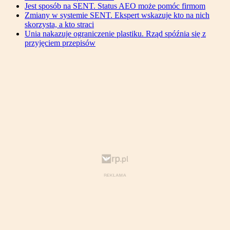
Jest sposób na SENT. Status AEO może pomóc firmom
Zmiany w systemie SENT. Ekspert wskazuje kto na nich
skorzysta, a kto straci
Unia nakazuje ograniczenie plastiku. Rząd spóźnia się z
przyjęciem przepisów