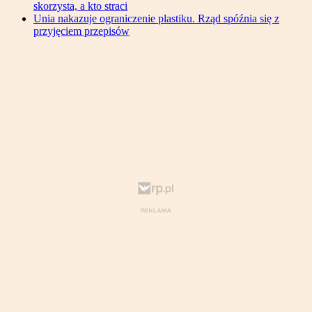
skorzysta, a kto straci
Unia nakazuje ograniczenie plastiku. Rząd spóźnia się z
przyjęciem przepisów