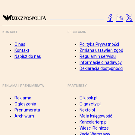
KONTAKT
REGULAMIN
O nas
Polityka Prywatności
Kontakt
Zmiana ustawień zgód
Napisz do nas
Regulamin serwisu
Informacje o nadawcy
Deklaracja dostępności
REKLAMA I PRENUMERATA
PARTNERZY
Reklama
E-kiosk.pl
Ogłoszenia
E-gazety.pl
Prenumerata
Nexto.pl
Archiwum
Mała księgowość
Kancelarierp.pl
Wieści Rolnicze
Życie Warszawy