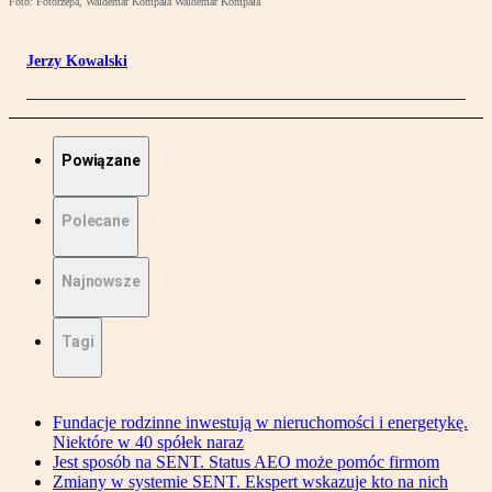
Foto: Fotorzepa, Waldemar Kompała Waldemar Kompała
Jerzy Kowalski
Powiązane
Polecane
Najnowsze
Tagi
Fundacje rodzinne inwestują w nieruchomości i energetykę.
Niektóre w 40 spółek naraz
Jest sposób na SENT. Status AEO może pomóc firmom
Zmiany w systemie SENT. Ekspert wskazuje kto na nich