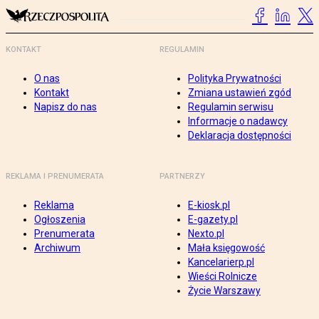
KONTAKT
REGULAMIN
O nas
Polityka Prywatności
Kontakt
Zmiana ustawień zgód
Napisz do nas
Regulamin serwisu
Informacje o nadawcy
Deklaracja dostępności
REKLAMA I PRENUMERATA
PARTNERZY
Reklama
E-kiosk.pl
Ogłoszenia
E-gazety.pl
Prenumerata
Nexto.pl
Archiwum
Mała księgowość
Kancelarierp.pl
Wieści Rolnicze
Życie Warszawy