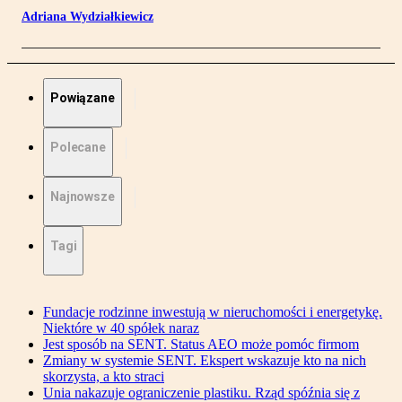
Adriana Wydziałkiewicz
Powiązane
Polecane
Najnowsze
Tagi
Fundacje rodzinne inwestują w nieruchomości i energetykę.
Niektóre w 40 spółek naraz
Jest sposób na SENT. Status AEO może pomóc firmom
Zmiany w systemie SENT. Ekspert wskazuje kto na nich
skorzysta, a kto straci
Unia nakazuje ograniczenie plastiku. Rząd spóźnia się z