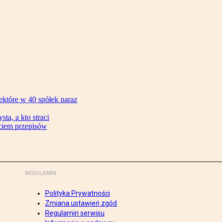
ektóre w 40 spółek naraz
ta, a kto straci
ęciem przepisów
REGULAMIN
Polityka Prywatności
Zmiana ustawień zgód
Regulamin serwisu