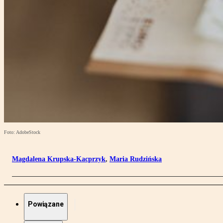
Foto: AdobeStock
Magdalena Krupska-Kacprzyk
,
Maria Rudzińska
Powiązane