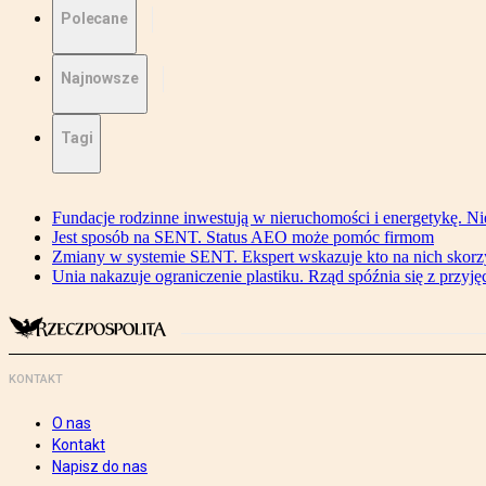
Polecane
Najnowsze
Tagi
Fundacje rodzinne inwestują w nieruchomości i energetykę. Ni
Jest sposób na SENT. Status AEO może pomóc firmom
Zmiany w systemie SENT. Ekspert wskazuje kto na nich skorzys
Unia nakazuje ograniczenie plastiku. Rząd spóźnia się z przyj
KONTAKT
O nas
Kontakt
Napisz do nas