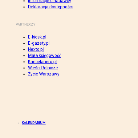
Informacje o nadawcy
Deklaracja dostępności
PARTNERZY
E-kiosk.pl
E-gazety.pl
Nexto.pl
Mała księgowość
Kancelarierp.pl
Wieści Rolnicze
Życie Warszawy
KALENDARIUM