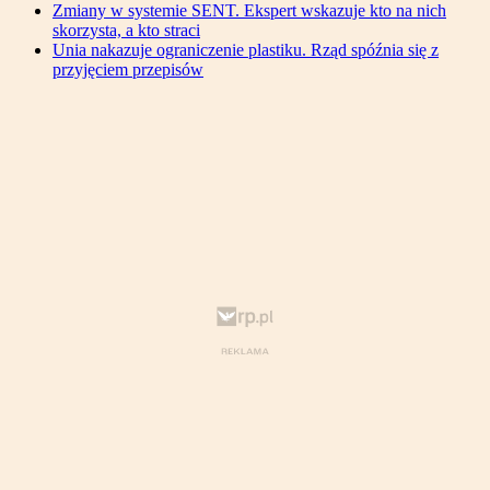
Zmiany w systemie SENT. Ekspert wskazuje kto na nich
skorzysta, a kto straci
Unia nakazuje ograniczenie plastiku. Rząd spóźnia się z
przyjęciem przepisów