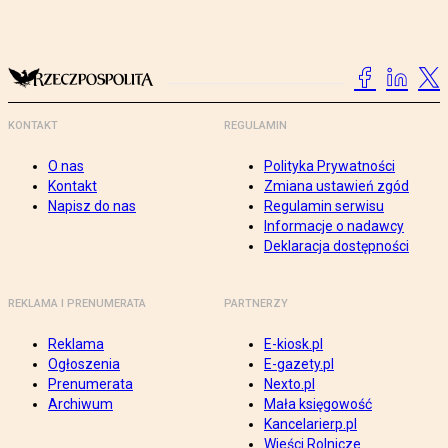
KONTAKT
REGULAMIN
O nas
Polityka Prywatności
Kontakt
Zmiana ustawień zgód
Napisz do nas
Regulamin serwisu
Informacje o nadawcy
Deklaracja dostępności
REKLAMA I PRENUMERATA
PARTNERZY
Reklama
E-kiosk.pl
Ogłoszenia
E-gazety.pl
Prenumerata
Nexto.pl
Archiwum
Mała księgowość
Kancelarierp.pl
Wieści Rolnicze