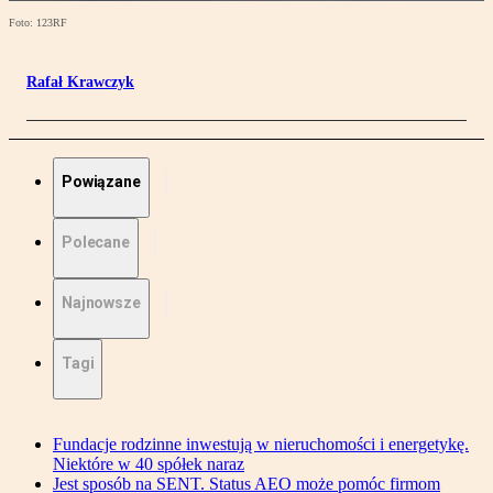
Foto: 123RF
Rafał Krawczyk
Powiązane
Polecane
Najnowsze
Tagi
Fundacje rodzinne inwestują w nieruchomości i energetykę.
Niektóre w 40 spółek naraz
Jest sposób na SENT. Status AEO może pomóc firmom