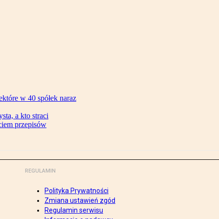
ektóre w 40 spółek naraz
ta, a kto straci
ęciem przepisów
REGULAMIN
Polityka Prywatności
Zmiana ustawień zgód
Regulamin serwisu