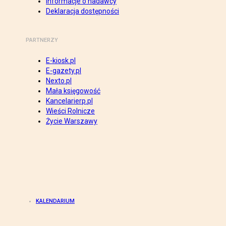
Informacje o nadawcy
Deklaracja dostępności
PARTNERZY
E-kiosk.pl
E-gazety.pl
Nexto.pl
Mała księgowość
Kancelarierp.pl
Wieści Rolnicze
Życie Warszawy
KALENDARIUM