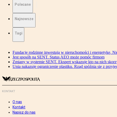
Polecane
Najnowsze
Tagi
Fundacje rodzinne inwestują w nieruchomości i energetykę. Ni
Jest sposób na SENT. Status AEO może pomóc firmom
Zmiany w systemie SENT. Ekspert wskazuje kto na nich skorzys
Unia nakazuje ograniczenie plastiku. Rząd spóźnia się z przyj
KONTAKT
O nas
Kontakt
Napisz do nas