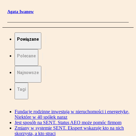
Agata Iwanow
Powiązane
Polecane
Najnowsze
Tagi
Fundacje rodzinne inwestują w nieruchomości i energetykę.
Niektóre w 40 spółek naraz
Jest sposób na SENT. Status AEO może pomóc firmom
Zmiany w systemie SENT. Ekspert wskazuje kto na nich
skorzysta, a kto straci