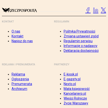
KONTAKT
REGULAMIN
O nas
Polityka Prywatności
Kontakt
Zmiana ustawień zgód
Napisz do nas
Regulamin serwisu
Informacje o nadawcy
Deklaracja dostępności
REKLAMA I PRENUMERATA
PARTNERZY
Reklama
E-kiosk.pl
Ogłoszenia
E-gazety.pl
Prenumerata
Nexto.pl
Archiwum
Mała księgowość
Kancelarierp.pl
Wieści Rolnicze
Życie Warszawy