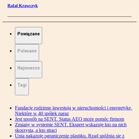
Rafał Krawczyk
Powiązane
Polecane
Najnowsze
Tagi
Fundacje rodzinne inwestują w nieruchomości i energetykę.
Niektóre w 40 spółek naraz
Jest sposób na SENT. Status AEO może pomóc firmom
Zmiany w systemie SENT. Ekspert wskazuje kto na nich
skorzysta, a kto straci
Unia nakazuje ograniczenie plastiku. Rząd spóźnia się z