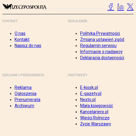
KONTAKT
REGULAMIN
O nas
Polityka Prywatności
Kontakt
Zmiana ustawień zgód
Napisz do nas
Regulamin serwisu
Informacje o nadawcy
Deklaracja dostępności
REKLAMA I PRENUMERATA
PARTNERZY
Reklama
E-kiosk.pl
Ogłoszenia
E-gazety.pl
Prenumerata
Nexto.pl
Archiwum
Mała księgowość
Kancelarierp.pl
Wieści Rolnicze
Życie Warszawy