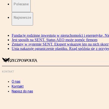
Polecane
Najnowsze
Fundacje rodzinne inwestują w nieruchomości i energetykę. Ni
Jest sposób na SENT. Status AEO może pomóc firmom
Zmiany w systemie SENT. Ekspert wskazuje kto na nich skorzys
Unia nakazuje ograniczenie plastiku. Rząd spóźnia się z przyj
KONTAKT
O nas
Kontakt
Napisz do nas