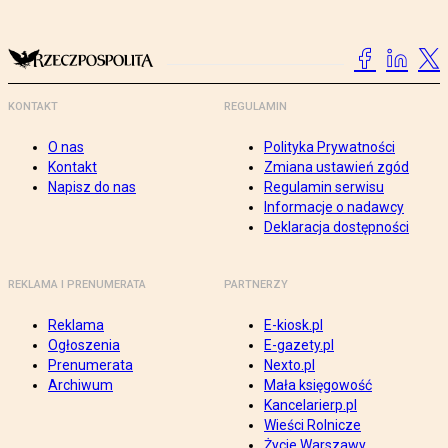
KONTAKT
REGULAMIN
O nas
Polityka Prywatności
Kontakt
Zmiana ustawień zgód
Napisz do nas
Regulamin serwisu
Informacje o nadawcy
Deklaracja dostępności
REKLAMA I PRENUMERATA
PARTNERZY
Reklama
E-kiosk.pl
Ogłoszenia
E-gazety.pl
Prenumerata
Nexto.pl
Archiwum
Mała księgowość
Kancelarierp.pl
Wieści Rolnicze
Życie Warszawy