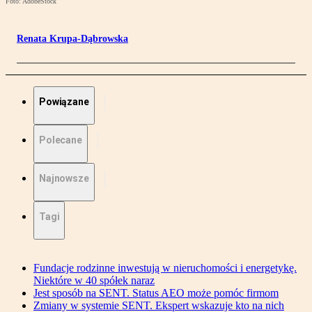
Foto: AdobeStock
Renata Krupa-Dąbrowska
Powiązane
Polecane
Najnowsze
Tagi
Fundacje rodzinne inwestują w nieruchomości i energetykę.
Niektóre w 40 spółek naraz
Jest sposób na SENT. Status AEO może pomóc firmom
Zmiany w systemie SENT. Ekspert wskazuje kto na nich