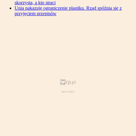
skorzysta, a kto straci
Unia nakazuje ograniczenie plastiku. Rząd spóźnia się z
przyjęciem przepisów