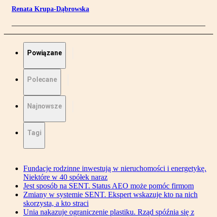
Renata Krupa-Dąbrowska
Powiązane
Polecane
Najnowsze
Tagi
Fundacje rodzinne inwestują w nieruchomości i energetykę.
Niektóre w 40 spółek naraz
Jest sposób na SENT. Status AEO może pomóc firmom
Zmiany w systemie SENT. Ekspert wskazuje kto na nich
skorzysta, a kto straci
Unia nakazuje ograniczenie plastiku. Rząd spóźnia się z