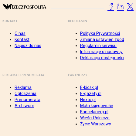
KONTAKT
REGULAMIN
O nas
Polityka Prywatności
Kontakt
Zmiana ustawień zgód
Napisz do nas
Regulamin serwisu
Informacje o nadawcy
Deklaracja dostępności
REKLAMA I PRENUMERATA
PARTNERZY
Reklama
E-kiosk.pl
Ogłoszenia
E-gazety.pl
Prenumerata
Nexto.pl
Archiwum
Mała księgowość
Kancelarierp.pl
Wieści Rolnicze
Życie Warszawy