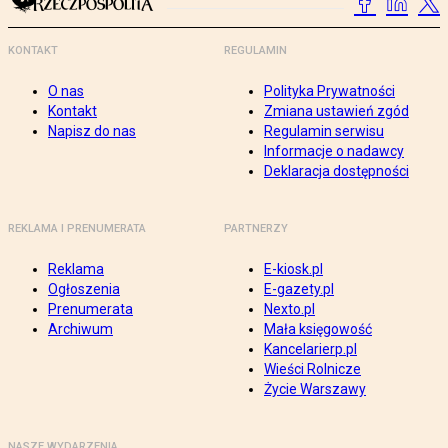
KONTAKT
REGULAMIN
O nas
Polityka Prywatności
Kontakt
Zmiana ustawień zgód
Napisz do nas
Regulamin serwisu
Informacje o nadawcy
Deklaracja dostępności
REKLAMA I PRENUMERATA
PARTNERZY
Reklama
E-kiosk.pl
Ogłoszenia
E-gazety.pl
Prenumerata
Nexto.pl
Archiwum
Mała księgowość
Kancelarierp.pl
Wieści Rolnicze
Życie Warszawy
NASZE WYDARZENIA