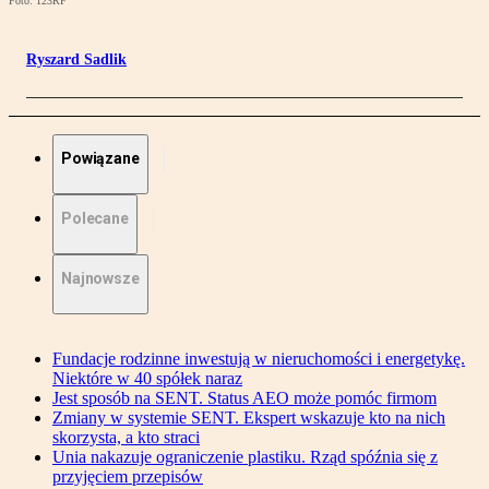
Foto: 123RF
Ryszard Sadlik
Powiązane
Polecane
Najnowsze
Fundacje rodzinne inwestują w nieruchomości i energetykę.
Niektóre w 40 spółek naraz
Jest sposób na SENT. Status AEO może pomóc firmom
Zmiany w systemie SENT. Ekspert wskazuje kto na nich
skorzysta, a kto straci
Unia nakazuje ograniczenie plastiku. Rząd spóźnia się z
przyjęciem przepisów