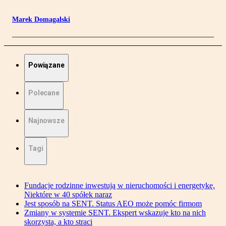
Marek Domagalski
Powiązane
Polecane
Najnowsze
Tagi
Fundacje rodzinne inwestują w nieruchomości i energetykę.
Niektóre w 40 spółek naraz
Jest sposób na SENT. Status AEO może pomóc firmom
Zmiany w systemie SENT. Ekspert wskazuje kto na nich
skorzysta, a kto straci