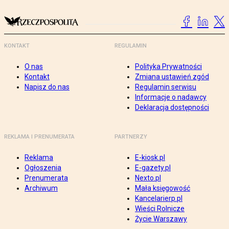
KONTAKT
REGULAMIN
O nas
Polityka Prywatności
Kontakt
Zmiana ustawień zgód
Napisz do nas
Regulamin serwisu
Informacje o nadawcy
Deklaracja dostępności
REKLAMA I PRENUMERATA
PARTNERZY
Reklama
E-kiosk.pl
Ogłoszenia
E-gazety.pl
Prenumerata
Nexto.pl
Archiwum
Mała księgowość
Kancelarierp.pl
Wieści Rolnicze
Życie Warszawy