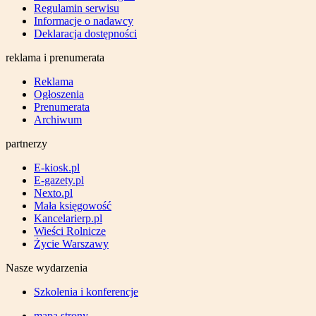
Regulamin serwisu
Informacje o nadawcy
Deklaracja dostępności
reklama i prenumerata
Reklama
Ogłoszenia
Prenumerata
Archiwum
partnerzy
E-kiosk.pl
E-gazety.pl
Nexto.pl
Mała księgowość
Kancelarierp.pl
Wieści Rolnicze
Życie Warszawy
Nasze wydarzenia
Szkolenia i konferencje
mapa strony