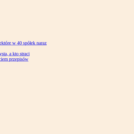
ektóre w 40 spółek naraz
ta, a kto straci
ęciem przepisów