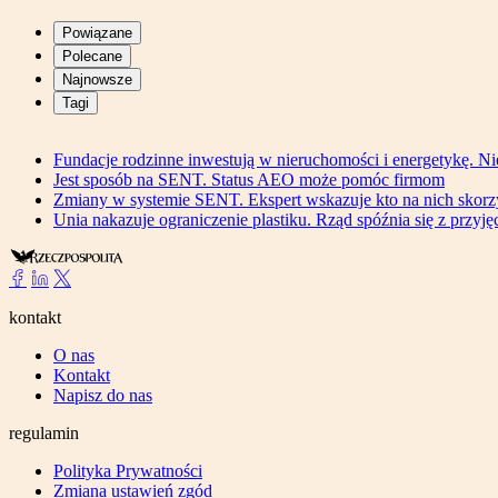
Powiązane
Polecane
Najnowsze
Tagi
Fundacje rodzinne inwestują w nieruchomości i energetykę. Ni
Jest sposób na SENT. Status AEO może pomóc firmom
Zmiany w systemie SENT. Ekspert wskazuje kto na nich skorzys
Unia nakazuje ograniczenie plastiku. Rząd spóźnia się z przyj
kontakt
O nas
Kontakt
Napisz do nas
regulamin
Polityka Prywatności
Zmiana ustawień zgód