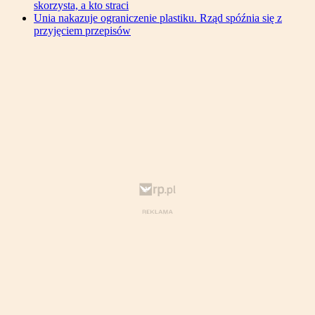
skorzysta, a kto straci
Unia nakazuje ograniczenie plastiku. Rząd spóźnia się z
przyjęciem przepisów