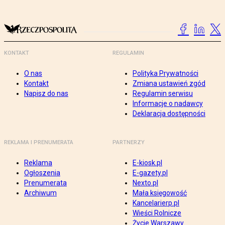
KONTAKT
REGULAMIN
O nas
Polityka Prywatności
Kontakt
Zmiana ustawień zgód
Napisz do nas
Regulamin serwisu
Informacje o nadawcy
Deklaracja dostępności
REKLAMA I PRENUMERATA
PARTNERZY
Reklama
E-kiosk.pl
Ogłoszenia
E-gazety.pl
Prenumerata
Nexto.pl
Archiwum
Mała księgowość
Kancelarierp.pl
Wieści Rolnicze
Życie Warszawy