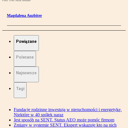
Foto: PAP/Artur Reszko
Magdalena Auzbiter
Powiązane
Polecane
Najnowsze
Tagi
Fundacje rodzinne inwestują w nieruchomości i energetykę.
Niektóre w 40 spółek naraz
Jest sposób na SENT. Status AEO może pomóc firmom
Zmiany w systemie SENT. Ekspert wskazuje kto na nich