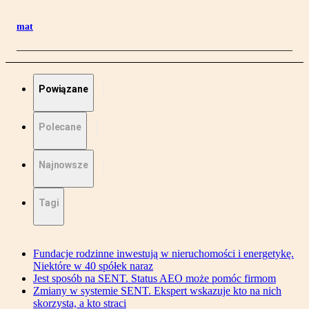
mat
Powiązane
Polecane
Najnowsze
Tagi
Fundacje rodzinne inwestują w nieruchomości i energetykę.
Niektóre w 40 spółek naraz
Jest sposób na SENT. Status AEO może pomóc firmom
Zmiany w systemie SENT. Ekspert wskazuje kto na nich
skorzysta, a kto straci