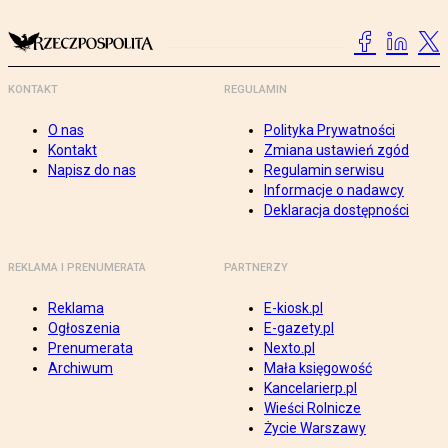
KONTAKT
REGULAMIN
O nas
Polityka Prywatności
Kontakt
Zmiana ustawień zgód
Napisz do nas
Regulamin serwisu
Informacje o nadawcy
Deklaracja dostępności
REKLAMA I PRENUMERATA
PARTNERZY
Reklama
E-kiosk.pl
Ogłoszenia
E-gazety.pl
Prenumerata
Nexto.pl
Archiwum
Mała księgowość
Kancelarierp.pl
Wieści Rolnicze
Życie Warszawy