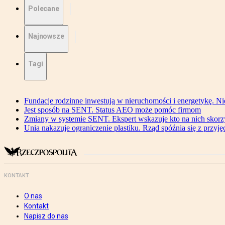
Polecane
Najnowsze
Tagi
Fundacje rodzinne inwestują w nieruchomości i energetykę. Ni
Jest sposób na SENT. Status AEO może pomóc firmom
Zmiany w systemie SENT. Ekspert wskazuje kto na nich skorzys
Unia nakazuje ograniczenie plastiku. Rząd spóźnia się z przyj
KONTAKT
O nas
Kontakt
Napisz do nas