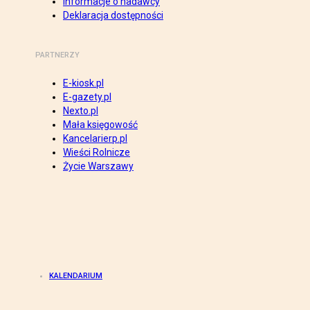
Informacje o nadawcy
Deklaracja dostępności
PARTNERZY
E-kiosk.pl
E-gazety.pl
Nexto.pl
Mała księgowość
Kancelarierp.pl
Wieści Rolnicze
Życie Warszawy
KALENDARIUM