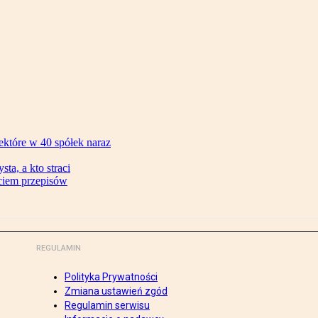
ektóre w 40 spółek naraz
ta, a kto straci
ęciem przepisów
REGULAMIN
Polityka Prywatności
Zmiana ustawień zgód
Regulamin serwisu