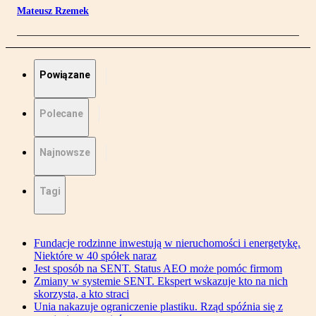
Mateusz Rzemek
Powiązane
Polecane
Najnowsze
Tagi
Fundacje rodzinne inwestują w nieruchomości i energetykę.
Niektóre w 40 spółek naraz
Jest sposób na SENT. Status AEO może pomóc firmom
Zmiany w systemie SENT. Ekspert wskazuje kto na nich
skorzysta, a kto straci
Unia nakazuje ograniczenie plastiku. Rząd spóźnia się z