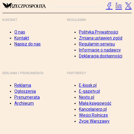
KONTAKT
REGULAMIN
O nas
Polityka Prywatności
Kontakt
Zmiana ustawień zgód
Napisz do nas
Regulamin serwisu
Informacje o nadawcy
Deklaracja dostępności
REKLAMA I PRENUMERATA
PARTNERZY
Reklama
E-kiosk.pl
Ogłoszenia
E-gazety.pl
Prenumerata
Nexto.pl
Archiwum
Mała księgowość
Kancelarierp.pl
Wieści Rolnicze
Życie Warszawy