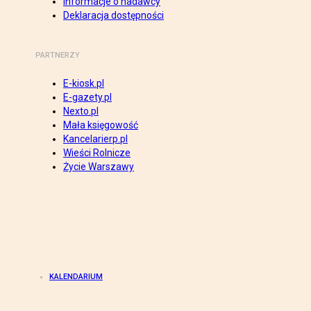
Informacje o nadawcy
Deklaracja dostępności
PARTNERZY
E-kiosk.pl
E-gazety.pl
Nexto.pl
Mała księgowość
Kancelarierp.pl
Wieści Rolnicze
Życie Warszawy
KALENDARIUM