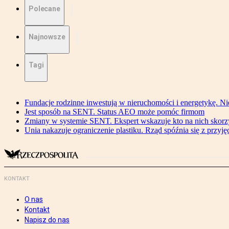
Polecane
Najnowsze
Tagi
Fundacje rodzinne inwestują w nieruchomości i energetykę. Ni
Jest sposób na SENT. Status AEO może pomóc firmom
Zmiany w systemie SENT. Ekspert wskazuje kto na nich skorzys
Unia nakazuje ograniczenie plastiku. Rząd spóźnia się z przyj
KONTAKT
O nas
Kontakt
Napisz do nas