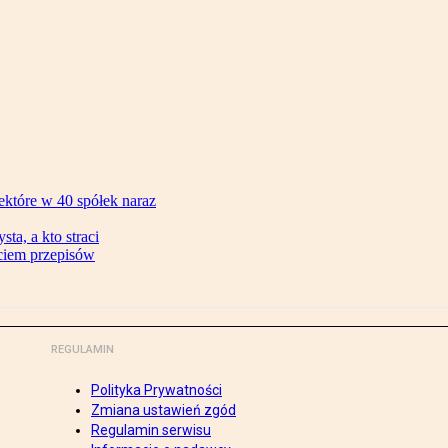
ektóre w 40 spółek naraz
ta, a kto straci
ęciem przepisów
REGULAMIN
Polityka Prywatności
Zmiana ustawień zgód
Regulamin serwisu