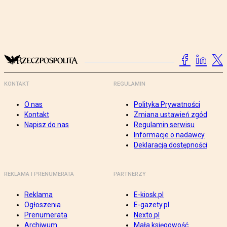
KONTAKT
REGULAMIN
O nas
Polityka Prywatności
Kontakt
Zmiana ustawień zgód
Napisz do nas
Regulamin serwisu
Informacje o nadawcy
Deklaracja dostępności
REKLAMA I PRENUMERATA
PARTNERZY
Reklama
E-kiosk.pl
Ogłoszenia
E-gazety.pl
Prenumerata
Nexto.pl
Archiwum
Mała księgowość