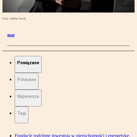
Foto: Adobe Stock
mat
Powiązane
Polecane
Najnowsze
Tagi
Fundacje rodzinne inwestują w nieruchomości i energetykę.