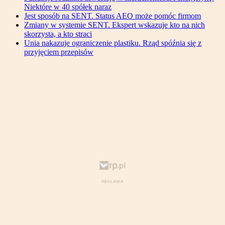
Niektóre w 40 spółek naraz
Jest sposób na SENT. Status AEO może pomóc firmom
Zmiany w systemie SENT. Ekspert wskazuje kto na nich
skorzysta, a kto straci
Unia nakazuje ograniczenie plastiku. Rząd spóźnia się z
przyjęciem przepisów